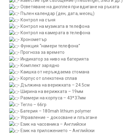
Известие при съобщение (messenger, SMS и др.)
Осветяване на дисплея при вдигане на ръката
Пълен календар (ден, дата, месец)
Контрол на съня
Контрол на музиката в телефона
Контрол на камерата в телефона
Хронометър
Функция “намери телефона”
Прогноза за времето
Индикатор за ниво на батерията
Комплект зарядно
Каишка от неръждаема стомана
Корпус от олекотена сплав
Дължина на верижката – 24.5см
Ширина на верижката – 19мм
Размери на корпуса – 43*37мм
Тегло – 66гр
Батерия – 180mah lithium polymer
Управление – докосване и плъзгане
Език на часовника – Английски
Език на приложението – Английски