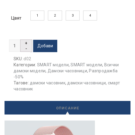
1
2
3
4
Цвят
SMART
Добави
GT20
quantity
SKU:
d02
Категории:
SMART модели
,
SMART модели
,
Всички
дамски модели
,
Дамски часовници
,
Разпродажба
-50%
Тагове:
дамски часовник
,
дамски часовници
,
смарт
часовник
ОПИСАНИЕ