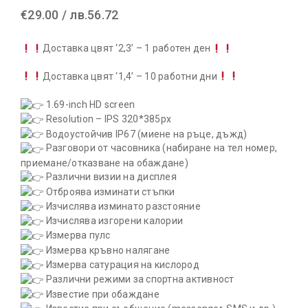
€
29.00
/
лв.
56.72
Доставка цвят ‘2,3’ – 1 работен ден
Доставка цвят ‘1,4’ – 10 работни дни
1.69-inch HD screen
Resolution – IPS 320*385px
Водоустойчив IP67 (миене на ръце, дъжд)
Разговори от часовника (набиране на тел номер,
приемане/отказване на обаждане)
Различни визии на дисплея
Отброява изминати стъпки
Изчислява изминато разстояние
Изчислява изгорени калории
Измерва пулс
Измерва кръвно налягане
Измерва сатурация на кислород
Различни режими за спортна активност
Известие при обаждане