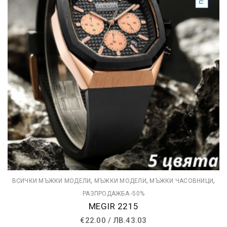
,
,
,
ВСИЧКИ МЪЖКИ МОДЕЛИ
МЪЖКИ МОДЕЛИ
МЪЖКИ ЧАСОВНИЦИ
РАЗПРОДАЖБА -50%
MEGIR 2215
€
22.00
/
ЛВ.
43.03