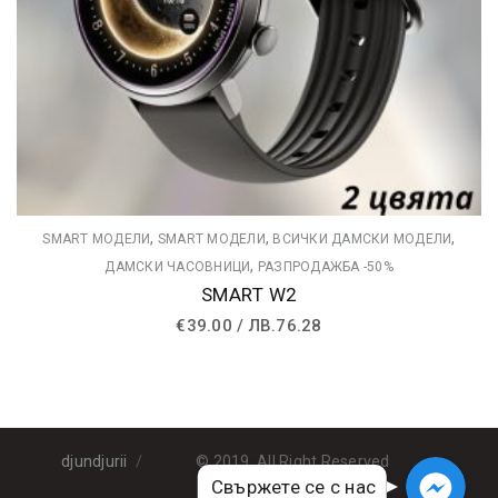
,
,
,
SMART МОДЕЛИ
SMART МОДЕЛИ
ВСИЧКИ ДАМСКИ МОДЕЛИ
,
ДАМСКИ ЧАСОВНИЦИ
РАЗПРОДАЖБА -50%
SMART W2
€
39.00
/
ЛВ.
76.28
djundjurii
© 2019. All Right Reserved
Свържете се с нас